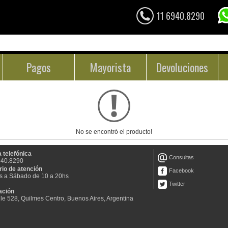
11 6940.8290
Pagos
Mayorista
Devoluciones
No se encontró el producto!
 telefónica
Consultas
940.8290
rio de atención
Facebook
s a Sábado de 10 a 20hs
Twitter
ación
le 528, Quilmes Centro, Buenos Aires, Argentina