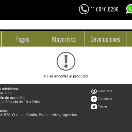
11 6940.8290
Pagos
Mayorista
Devoluciones
No se encontró el producto!
 telefónica
Consultas
940.8290
rio de atención
Facebook
s a Sábado de 10 a 20hs
Twitter
ación
le 528, Quilmes Centro, Buenos Aires, Argentina