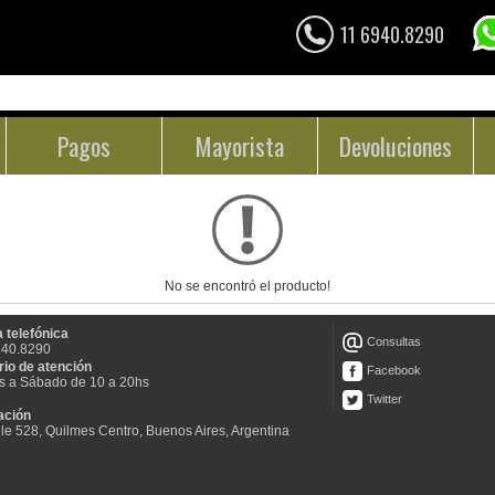
11 6940.8290
Pagos
Mayorista
Devoluciones
No se encontró el producto!
 telefónica
Consultas
940.8290
rio de atención
Facebook
s a Sábado de 10 a 20hs
Twitter
ación
le 528, Quilmes Centro, Buenos Aires, Argentina