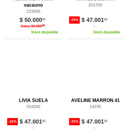
vacauno
251700
233600
$ 50.000
$ 47.001
00
00
-25%
00
Antes 99.999
Stock disponible
Stock disponible
LIVIA SUELA
AVELINE MARRON 41
254200
14235
$ 47.001
$ 47.001
00
00
-25%
-25%