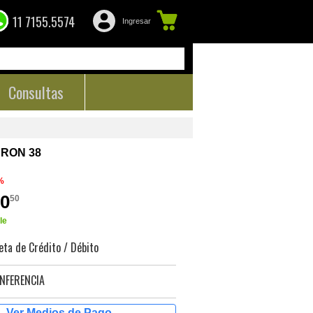
11 7155.5574
Ingresar
Consultas
RON 38
%
00
50
le
eta de Crédito / Débito
NFERENCIA