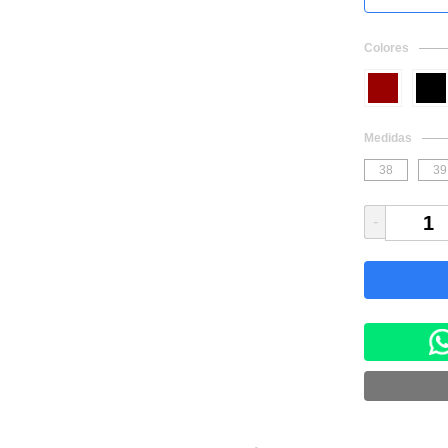
Colores
Medidas
38
39
-