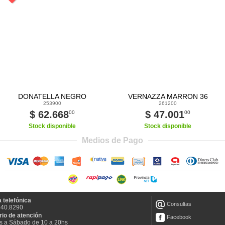
DONATELLA NEGRO
VERNAZZA MARRON 36
253900
261200
$ 62.668
$ 47.001
00
00
Stock disponible
Stock disponible
Medios de Pago
 telefónica
Consultas
940.8290
rio de atención
Facebook
s a Sábado de 10 a 20hs