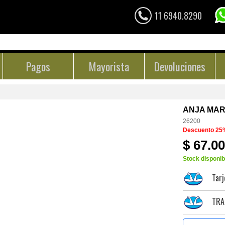
11 6940.8290
Pagos
Mayorista
Devoluciones
ANJA MAR
26200
Descuento 25
$ 67.0
Stock disponib
Tarj
TRA