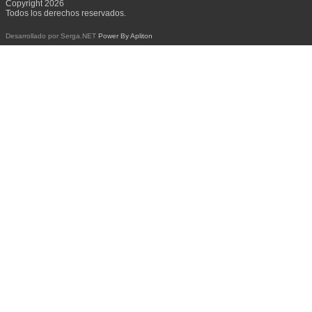
Copyright 2026
Todos los derechos reservados.
Desarrollado por Serga.NET
Power By Apliton