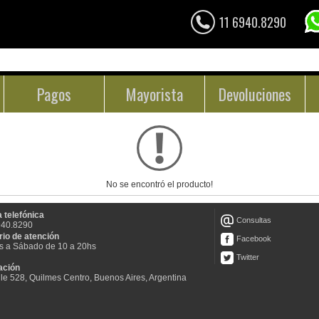
11 6940.8290
Pagos
Mayorista
Devoluciones
No se encontró el producto!
 telefónica
Consultas
940.8290
rio de atención
Facebook
s a Sábado de 10 a 20hs
Twitter
ación
le 528, Quilmes Centro, Buenos Aires, Argentina