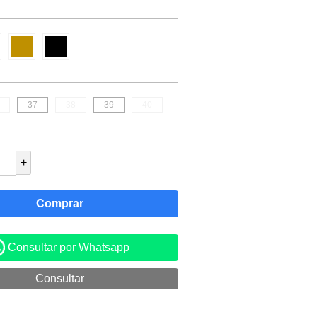
37
38
39
40
+
Consultar por Whatsapp