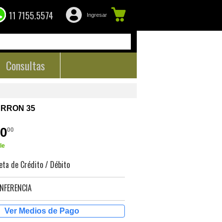
11 7155.5574
Ingresar
Consultas
RRON 35
00
00
le
eta de Crédito / Débito
NFERENCIA