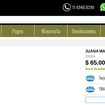
11 6940.8290
Pagos
Mayorista
Devoluciones
JUANA MA
232200
$ 65.0
Stock disponib
Tarj
TRA