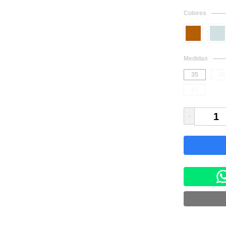
Colores
Medidas
35
36
41
-