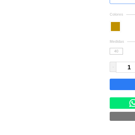
Colores
Medidas
40
-