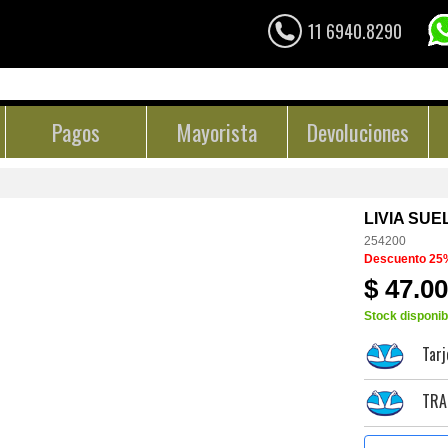
11 6940.8290
Pagos
Mayorista
Devoluciones
LIVIA SUE
254200
Descuento 25
$ 47.0
Stock disponib
Tarj
TRA