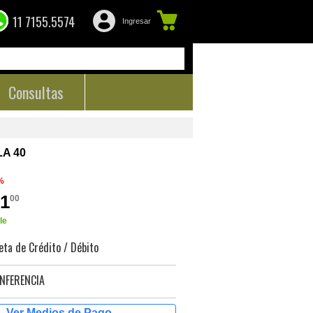
11 7155.5574
Ingresar
Consultas
LA 40
%
01
00
le
eta de Crédito / Débito
NFERENCIA