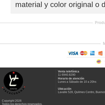
material y color original o
Prod
M
Venta telefónica
11 6940.8290
Horario de atención
Lunes a Sábado de 10 a 20hs
Ubicación
Lavalle 528, Quilmes Centro, Buenos
Copyright 2026
Todos los derechos reservados.