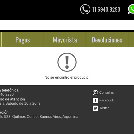
11 6940.8290
Pagos
Mayorista
Devoluciones
No se encontró el producto!
 telefónica
Consultas
940.8290
rio de atención
Facebook
s a Sábado de 10 a 20hs
Twitter
ación
le 528, Quilmes Centro, Buenos Aires, Argentina